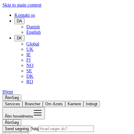
Skip to main content
Kontakt os
DA
Danish
English
DK
Global
UK
IE
FI
NO
SE
DK
RO
Hjem
Åbn
Søg
Services
Brancher
Om Azets
Karriere
Indsigt
Åbn hovedmenu
Åbn
Søg
Søg
Send søgning