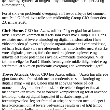
tjenester og styrkelse af brugen af nye teknologier, herunder AI og
automatisering.
For at sikre en problemfri overgang, vil Trevor arbejde tæt sammen
med Paul Gilford, hvis rolle som midlertidig Group CIO slutter den
23. januar 2026.
Chris Horne
, CEO hos Azets, udtaler: "Jeg er glad for at kunne
byde Trevor velkommen til Azets som vores nye Group CIO. Hans
resultater med at levere teknologi og digital transformation i hele
virksomheden på tværs af globale organisationer er i verdensklasse,
og hans lederskab vil være afgørende, når vi fortsætter med at styrke
vores digitale tjenester, forbedre medarbejdernes oplevelse og
udnytte det fulde potentiale i nye og kommende teknologier. Vi er
taknemmelige for Paul Gilfords fremragende midlertidige ledelse og
ser frem til at sikre en problemfri overgang i de kommende uger."
Trevor Attridge
, Group CIO hos Azets, udtaler: "Azets har allerede
gjort fantastiske fremskridt med at modernisere sin teknologi og sit
digitale miljø – og jeg glæder mig til at bygge videre på det
momentum. Jeg brænder for at skabe de rette betingelser for, at
mennesker kan trives, for at forenkle kompleksitet og for at anvende
teknologi, data og digital kapacitet til at skabe langsigtet
forretningsvækst. Jeg ser frem til at arbejde sammen med kolleger i
hele koncernen om at levere vedvarende resultater i et højt tempo,
både for vores kolleger og vores kunder."