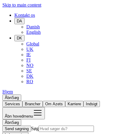
Skip to main content
Kontakt os
DA
Danish
English
DK
Global
UK
IE
FI
NO
SE
DK
RO
Hjem
Åbn
Søg
Services
Brancher
Om Azets
Karriere
Indsigt
Åbn hovedmenu
Åbn
Søg
Søg
Send søgning