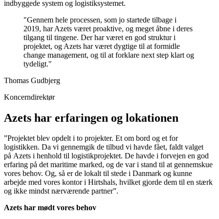
indbyggede system og logistiksystemet.
"Gennem hele processen, som jo startede tilbage i
2019, har Azets været proaktive, og meget åbne i deres
tilgang til tingene. Der har været en god struktur i
projektet, og Azets har været dygtige til at formidle
change management, og til at forklare next step klart og
tydeligt."
Thomas Gudbjerg
Koncerndirektør
Azets har erfaringen og lokationen
”Projektet blev opdelt i to projekter. Et om bord og et for
logistikken. Da vi gennemgik de tilbud vi havde fået, faldt valget
på Azets i henhold til logistikprojektet. De havde i forvejen en god
erfaring på det maritime marked, og de var i stand til at gennemskue
vores behov. Og, så er de lokalt til stede i Danmark og kunne
arbejde med vores kontor i Hirtshals, hvilket gjorde dem til en stærk
og ikke mindst nærværende partner”.
Azets har mødt vores behov