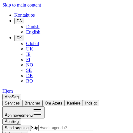
Skip to main content
Kontakt os
DA
Danish
English
DK
Global
UK
IE
FI
NO
SE
DK
RO
Hjem
Åbn
Søg
Services
Brancher
Om Azets
Karriere
Indsigt
Åbn hovedmenu
Åbn
Søg
Søg
Send søgning