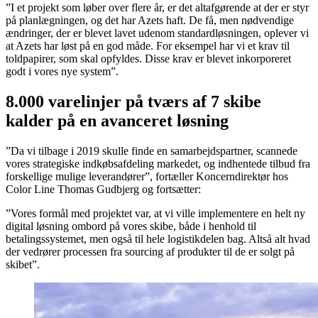
”I et projekt som løber over flere år, er det altafgørende at der er styr
på planlægningen, og det har Azets haft. De få, men nødvendige
ændringer, der er blevet lavet udenom standardløsningen, oplever vi
at Azets har løst på en god måde. For eksempel har vi et krav til
toldpapirer, som skal opfyldes. Disse krav er blevet inkorporeret
godt i vores nye system”.
8.000 varelinjer på tværs af 7 skibe
kalder på en avanceret løsning
”Da vi tilbage i 2019 skulle finde en samarbejdspartner, scannede
vores strategiske indkøbsafdeling markedet, og indhentede tilbud fra
forskellige mulige leverandører”, fortæller Koncerndirektør hos
Color Line Thomas Gudbjerg og fortsætter:
”Vores formål med projektet var, at vi ville implementere en helt ny
digital løsning ombord på vores skibe, både i henhold til
betalingssystemet, men også til hele logistikdelen bag. Altså alt hvad
der vedrører processen fra sourcing af produkter til de er solgt på
skibet”.