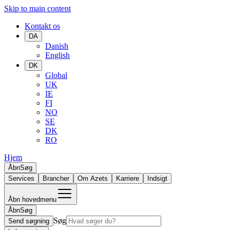
Skip to main content
Kontakt os
DA
Danish
English
DK
Global
UK
IE
FI
NO
SE
DK
RO
Hjem
Åbn
Søg
Services
Brancher
Om Azets
Karriere
Indsigt
Åbn hovedmenu
Åbn
Søg
Søg
Send søgning