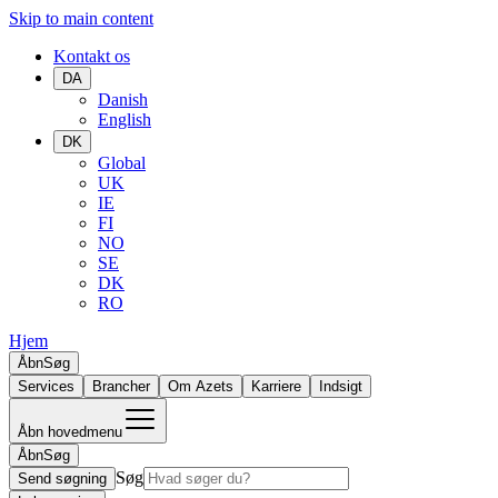
Skip to main content
Kontakt os
DA
Danish
English
DK
Global
UK
IE
FI
NO
SE
DK
RO
Hjem
Åbn
Søg
Services
Brancher
Om Azets
Karriere
Indsigt
Åbn hovedmenu
Åbn
Søg
Søg
Send søgning