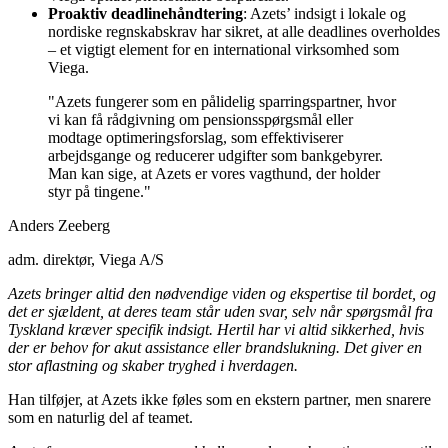
Proaktiv deadlinehåndtering
: Azets’ indsigt i lokale og
nordiske regnskabskrav har sikret, at alle deadlines overholdes
– et vigtigt element for en international virksomhed som
Viega.
"Azets fungerer som en pålidelig sparringspartner, hvor
vi kan få rådgivning om pensionsspørgsmål eller
modtage optimeringsforslag, som effektiviserer
arbejdsgange og reducerer udgifter som bankgebyrer.
Man kan sige, at Azets er vores vagthund, der holder
styr på tingene."
Anders Zeeberg
adm. direktør, Viega A/S
Azets bringer altid den nødvendige viden og ekspertise til bordet, og
det er sjældent, at deres team står uden svar, selv når spørgsmål fra
Tyskland kræver specifik indsigt. Hertil har vi altid sikkerhed, hvis
der er behov for akut assistance eller brandslukning. Det giver en
stor aflastning og skaber tryghed i hverdagen.
Han tilføjer, at Azets ikke føles som en ekstern partner, men snarere
som en naturlig del af teamet.