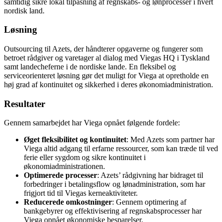
samtidig sikre lokal tilpasning af regnskabs- og lønprocesser i hvert
nordisk land.
Løsning
Outsourcing til Azets, der håndterer opgaverne og fungerer som
betroet rådgiver og varetager al dialog med Viegas HQ i Tyskland
samt landecheferne i de nordiske lande. En fleksibel og
serviceorienteret løsning gør det muligt for Viega at opretholde en
høj grad af kontinuitet og sikkerhed i deres økonomiadministration.
Resultater
Gennem samarbejdet har Viega opnået følgende fordele:
Øget fleksibilitet og kontinuitet
: Med Azets som partner har
Viega altid adgang til erfarne ressourcer, som kan træde til ved
ferie eller sygdom og sikre kontinuitet i
økonomiadministrationen.
Optimerede processer
: Azets’ rådgivning har bidraget til
forbedringer i betalingsflow og lønadministration, som har
frigjort tid til Viegas kerneaktiviteter.
Reducerede omkostninger
: Gennem optimering af
bankgebyrer og effektivisering af regnskabsprocesser har
Viega opnået økonomiske besparelser.