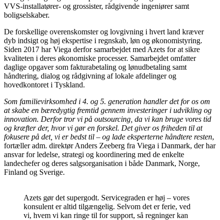
VVS-installatører- og grossister, rådgivende ingeniører samt
boligselskaber.
De forskellige overenskomster og lovgivning i hvert land kræver
dyb indsigt og høj ekspertise i regnskab, løn og økonomistyring.
Siden 2017 har Viega derfor samarbejdet med Azets for at sikre
kvaliteten i deres økonomiske processer. Samarbejdet omfatter
daglige opgaver som fakturabetaling og lønudbetaling samt
håndtering, dialog og rådgivning af lokale afdelinger og
hovedkontoret i Tyskland.
Som familievirksomhed i 4. og 5. generation handler det for os om
at skabe en bæredygtig fremtid gennem investeringer i udvikling og
innovation. Derfor tror vi på outsourcing, da vi kan bruge vores tid
og kræfter der, hvor vi gør en forskel. Det giver os friheden til at
fokusere på det, vi er bedst til – og lade eksperterne håndtere resten
,
fortæller adm. direktør Anders Zeeberg fra Viega i Danmark, der har
ansvar for ledelse, strategi og koordinering med de enkelte
landechefer og deres salgsorganisation i både Danmark, Norge,
Finland og Sverige.
Azets gør det supergodt. Servicegraden er høj – vores
konsulent er altid tilgængelig. Selvom det er ferie, ved
vi, hvem vi kan ringe til for support, så regninger kan