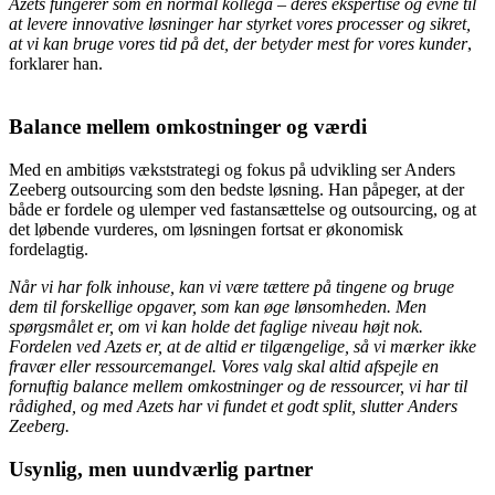
Azets fungerer som en normal kollega – deres ekspertise og evne til
at levere innovative løsninger har styrket vores processer og sikret,
at vi kan bruge vores tid på det, der betyder mest for vores kunder
,
forklarer han.
Balance mellem omkostninger og værdi
Med en ambitiøs vækststrategi og fokus på udvikling ser Anders
Zeeberg outsourcing som den bedste løsning. Han påpeger, at der
både er fordele og ulemper ved fastansættelse og outsourcing, og at
det løbende vurderes, om løsningen fortsat er økonomisk
fordelagtig.
Når vi har folk inhouse, kan vi være tættere på tingene og bruge
dem til forskellige opgaver, som kan øge lønsomheden. Men
spørgsmålet er, om vi kan holde det faglige niveau højt nok.
Fordelen ved Azets er, at de altid er tilgængelige, så vi mærker ikke
fravær eller ressourcemangel. Vores valg skal altid afspejle en
fornuftig balance mellem omkostninger og de ressourcer, vi har til
rådighed, og med Azets har vi fundet et godt split, slutter Anders
Zeeberg.
Usynlig, men uundværlig partner