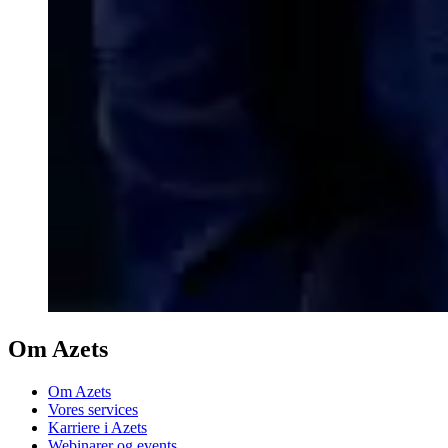
Om Azets
Om Azets
Vores services
Karriere i Azets
Webinarer og events