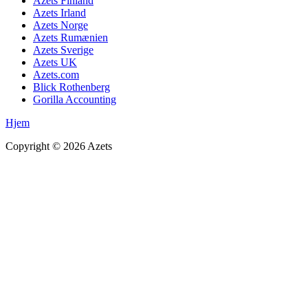
Azets Finland
Azets Irland
Azets Norge
Azets Rumænien
Azets Sverige
Azets UK
Azets.com
Blick Rothenberg
Gorilla Accounting
Hjem
Copyright ©
2026
Azets