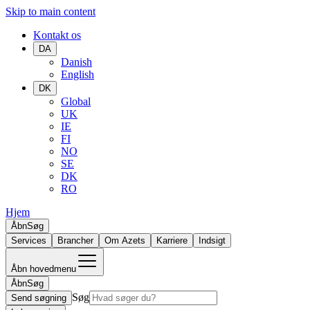
Skip to main content
Kontakt os
DA
Danish
English
DK
Global
UK
IE
FI
NO
SE
DK
RO
Hjem
Åbn
Søg
Services
Brancher
Om Azets
Karriere
Indsigt
Åbn hovedmenu
Åbn
Søg
Søg
Send søgning