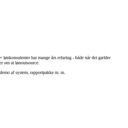
0+ lønkonsulenter har mange års erfaring - både når det gælder
ser om at lønoutsource.
t demo af system, rapportpakke m. m.