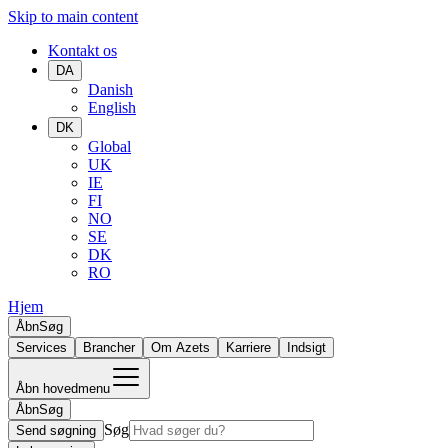
Skip to main content
Kontakt os
DA
Danish
English
DK
Global
UK
IE
FI
NO
SE
DK
RO
Hjem
Åbn
Søg
Services
Brancher
Om Azets
Karriere
Indsigt
Åbn hovedmenu
Åbn
Søg
Søg
Send søgning