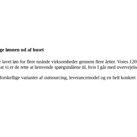
gge lønnen ud af huset
 lavet løn for flere tusinde virksomheder gennem flere årtier. Vores 12
t vi er de rette at henvende spørgsmålene til, hvis I går med overvejel
forskellige varianter af outsourcing, leverancemodel og en helt konkre