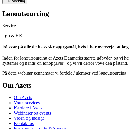
Luk søgning
Lønoutsourcing
Service
Løn & HR
Få svar på alle de klassiske spørgsmål, hvis I har overvejet at læ
Inden for lønoutsourcing er Azets Danmarks største udbyder, og vi har
systemer og hands-on lønopgaver - og vi vil derfor vove den påstand, a
På dette webinar gennemgår vi fordele / ulemper ved lønoutsourcing, 
Om Azets
Om Azets
Vores services
Karriere i Azets
Webinarer og events
Viden og indsigt
Kontakt os
For kunder: Login & Support