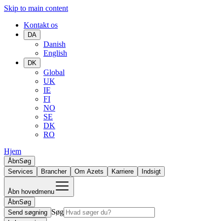
Skip to main content
Kontakt os
DA
Danish
English
DK
Global
UK
IE
FI
NO
SE
DK
RO
Hjem
Åbn
Søg
Services
Brancher
Om Azets
Karriere
Indsigt
Åbn hovedmenu
Åbn
Søg
Søg
Send søgning