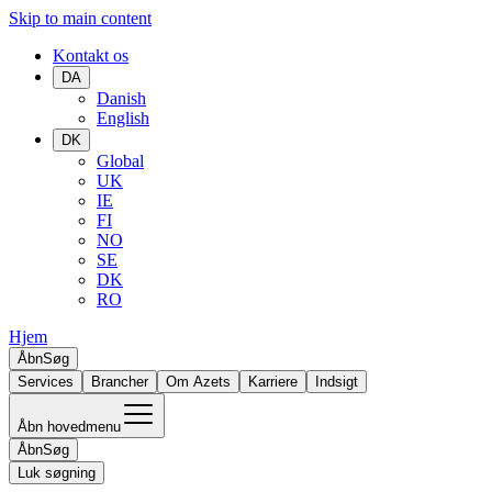
Skip to main content
Kontakt os
DA
Danish
English
DK
Global
UK
IE
FI
NO
SE
DK
RO
Hjem
Åbn
Søg
Services
Brancher
Om Azets
Karriere
Indsigt
Åbn hovedmenu
Åbn
Søg
Luk søgning