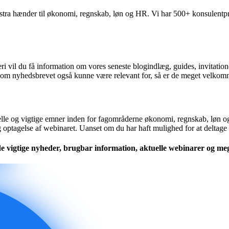
stra hænder til økonomi, regnskab, løn og HR. Vi har 500+ konsulentprofi
i vil du få information om vores seneste blogindlæg, guides, invitation
som nyhedsbrevet også kunne være relevant for, så er de meget velkomne t
lle og vigtige emner inden for fagområderne økonomi, regnskab, løn og H
g optagelse af webinaret. Uanset om du har haft mulighed for at deltage 
nde vigtige nyheder, brugbar information, aktuelle webinarer og me