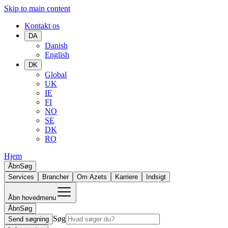
Skip to main content
Kontakt os
DA
Danish
English
DK
Global
UK
IE
FI
NO
SE
DK
RO
Hjem
Åbn
Søg
Services
Brancher
Om Azets
Karriere
Indsigt
Åbn hovedmenu
Åbn
Søg
Søg
Send søgning