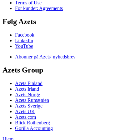
Terms of Use
For kunder: Agreements
Følg Azets
Facebook
LinkedIn
YouTube
Abonner på Azets' nyhedsbrev
Azets Group
Azets Finland
Azets Irland
Azets Norge
Azets Rumænien
Azets Sverige
Azets UK
Azets.com
Blick Rothenberg
Gorilla Accounting
Hjem