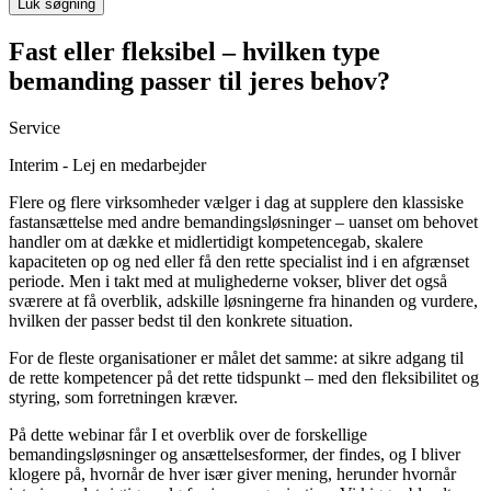
Luk søgning
Fast eller fleksibel – hvilken type
bemanding passer til jeres behov?
Service
Interim - Lej en medarbejder
Flere og flere virksomheder vælger i dag at supplere den klassiske
fastansættelse med andre bemandingsløsninger – uanset om behovet
handler om at dække et midlertidigt kompetencegab, skalere
kapaciteten op og ned eller få den rette specialist ind i en afgrænset
periode. Men i takt med at mulighederne vokser, bliver det også
sværere at få overblik, adskille løsningerne fra hinanden og vurdere,
hvilken der passer bedst til den konkrete situation.
For de fleste organisationer er målet det samme: at sikre adgang til
de rette kompetencer på det rette tidspunkt – med den fleksibilitet og
styring, som forretningen kræver.
På dette webinar får I et overblik over de forskellige
bemandingsløsninger og ansættelsesformer, der findes, og I bliver
klogere på, hvornår de hver især giver mening, herunder hvornår