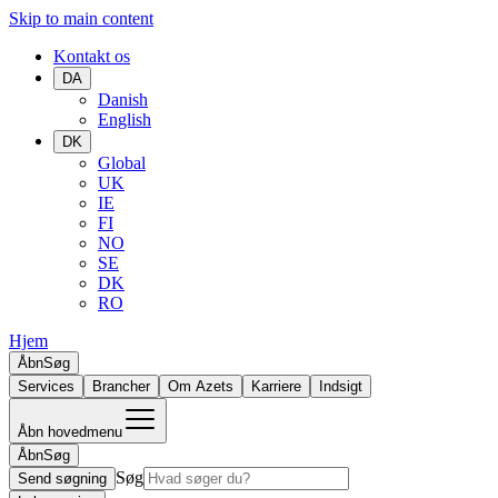
Skip to main content
Kontakt os
DA
Danish
English
DK
Global
UK
IE
FI
NO
SE
DK
RO
Hjem
Åbn
Søg
Services
Brancher
Om Azets
Karriere
Indsigt
Åbn hovedmenu
Åbn
Søg
Søg
Send søgning