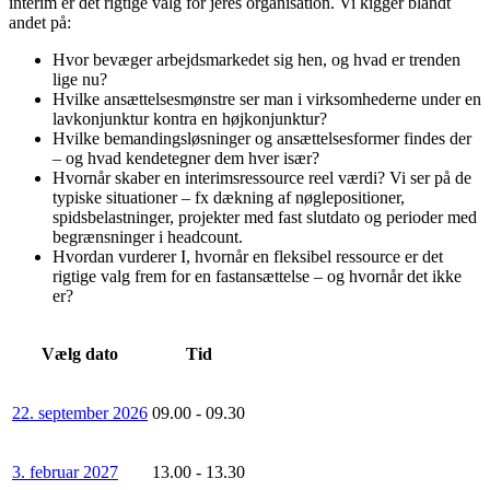
interim er det rigtige valg for jeres organisation. Vi kigger blandt
andet på:
Hvor bevæger arbejdsmarkedet sig hen, og hvad er trenden
lige nu?
Hvilke ansættelsesmønstre ser man i virksomhederne under en
lavkonjunktur kontra en højkonjunktur?
Hvilke bemandingsløsninger og ansættelsesformer findes der
– og hvad kendetegner dem hver især?
Hvornår skaber en interimsressource reel værdi? Vi ser på de
typiske situationer – fx dækning af nøglepositioner,
spidsbelastninger, projekter med fast slutdato og perioder med
begrænsninger i headcount.
Hvordan vurderer I, hvornår en fleksibel ressource er det
rigtige valg frem for en fastansættelse – og hvornår det ikke
er?
Vælg dato
Tid
22. september 2026
09.00 - 09.30
3. februar 2027
13.00 - 13.30