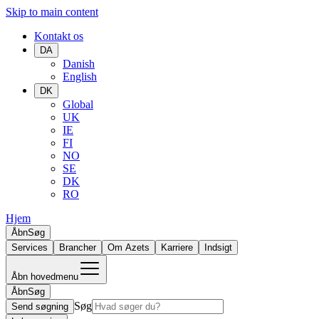
Skip to main content
Kontakt os
DA
Danish
English
DK
Global
UK
IE
FI
NO
SE
DK
RO
Hjem
Åbn
Søg
Services
Brancher
Om Azets
Karriere
Indsigt
Åbn hovedmenu
Åbn
Søg
Søg
Send søgning