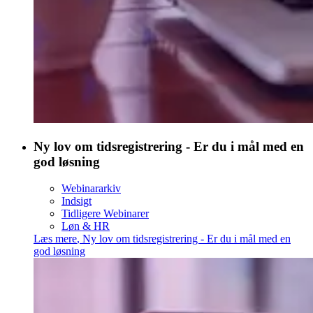
Ny lov om tidsregistrering - Er du i mål med en
god løsning
Webinararkiv
Indsigt
Tidligere Webinarer
Løn & HR
Læs mere
,
Ny lov om tidsregistrering - Er du i mål med en
god løsning