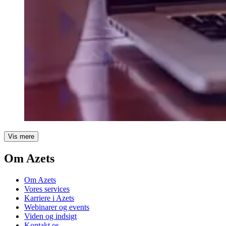
Vis mere
Om Azets
Om Azets
Vores services
Karriere i Azets
Webinarer og events
Viden og indsigt
Kontakt os