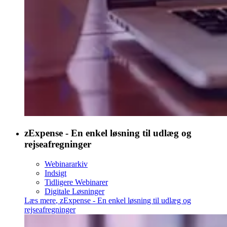
zExpense - En enkel løsning til udlæg og
rejseafregninger
Webinararkiv
Indsigt
Tidligere Webinarer
Digitale Løsninger
Læs mere
,
zExpense - En enkel løsning til udlæg og
rejseafregninger