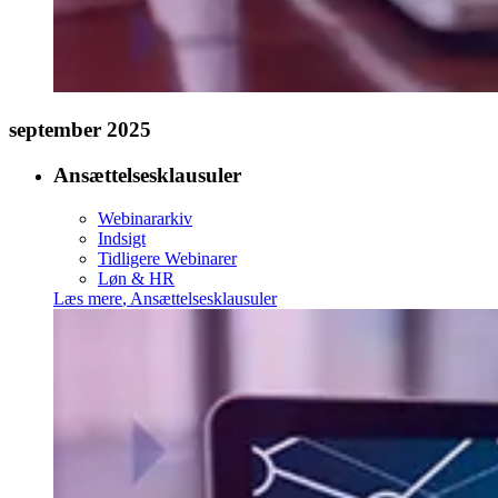
september 2025
Ansættelsesklausuler
Webinararkiv
Indsigt
Tidligere Webinarer
Løn & HR
Læs mere
,
Ansættelsesklausuler