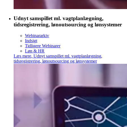
Udnyt samspillet ml. vagtplanlægning,
tidsregistrering, lønoutsourcing og lønsystemer
Webinararkiv
Indsigt
Tidligere Webinarer
Løn & HR
Læs mere
,
Udnyt samspillet ml. vagtplanlægning,
tidsregistrering, lønoutsourcing og lønsystemer