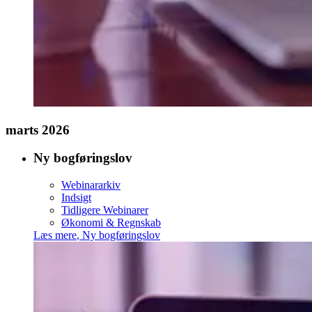
marts 2026
Ny bogføringslov
Webinararkiv
Indsigt
Tidligere Webinarer
Økonomi & Regnskab
Læs mere
,
Ny bogføringslov