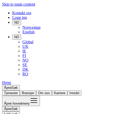
Skip to main content
Kontakt oss
Logg inn
NO
Norwegian
English
NO
Global
UK
IE
FI
NO
SE
DK
RO
Hjem
Åpne
Søk
Tjenester
Bransjer
Om oss
Karriere
Innsikt
Åpne hovedmeny
Åpne
Søk