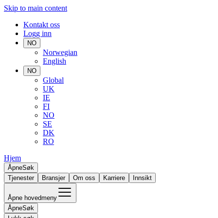
Skip to main content
Kontakt oss
Logg inn
NO
Norwegian
English
NO
Global
UK
IE
FI
NO
SE
DK
RO
Hjem
Åpne
Søk
Tjenester
Bransjer
Om oss
Karriere
Innsikt
Åpne hovedmeny
Åpne
Søk