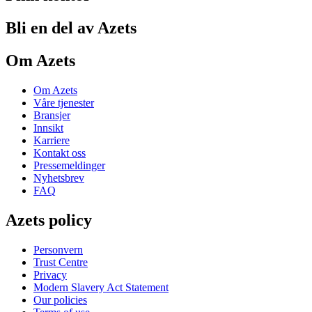
Bli en del av Azets
Om Azets
Om Azets
Våre tjenester
Bransjer
Innsikt
Karriere
Kontakt oss
Pressemeldinger
Nyhetsbrev
FAQ
Azets policy
Personvern
Trust Centre
Privacy
Modern Slavery Act Statement
Our policies