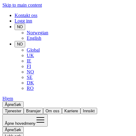
Skip to main content
Kontakt oss
Logg inn
NO
Norwegian
English
NO
Global
UK
IE
FI
NO
SE
DK
RO
Hjem
Åpne
Søk
Tjenester
Bransjer
Om oss
Karriere
Innsikt
Åpne hovedmeny
Åpne
Søk