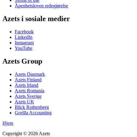
Terms of use
Åpenhetsloven redegjørelse
Azets i sosiale medier
Facebook
LinkedIn
Instagram
YouTube
Azets Group
Azets Danmark
Azets Finland
Azets Irland
Azets Romania
Azets Sverige
Azets UK
Blick Rothenberg
Gorilla Accounting
Hjem
Copyright ©
2026
Azets