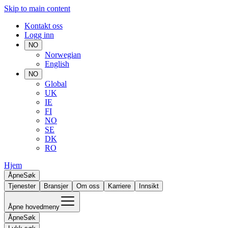
Skip to main content
Kontakt oss
Logg inn
NO
Norwegian
English
NO
Global
UK
IE
FI
NO
SE
DK
RO
Hjem
Åpne
Søk
Tjenester
Bransjer
Om oss
Karriere
Innsikt
Åpne hovedmeny
Åpne
Søk