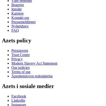
Våre tjenester
Bransjer
Innsikt
Karriere
Kontakt oss
Pressemeldinger
Nyhetsbrev
FAQ
Azets policy
Personvern
Trust Centre
Privacy
Modern Slavery Act Statement
Our policies
Terms of use
Åpenhetsloven redegjørelse
Azets i sosiale medier
Facebook
LinkedIn
Instagram