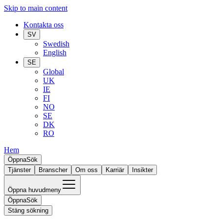
Skip to main content
Kontakta oss
SV
Swedish
English
SE
Global
UK
IE
FI
NO
SE
DK
RO
Hem
Öppna
Sök
Tjänster
Branscher
Om oss
Karriär
Insikter
Öppna huvudmeny
Öppna
Sök
Stäng sökning