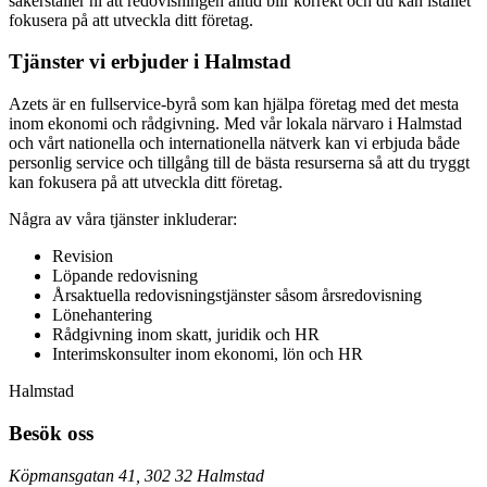
säkerställer ni att redovisningen alltid blir korrekt och du kan istället
fokusera på att utveckla ditt företag.
Tjänster vi erbjuder i Halmstad
Azets är en fullservice-byrå som kan hjälpa företag med det mesta
inom ekonomi och rådgivning. Med vår lokala närvaro i Halmstad
och vårt nationella och internationella nätverk kan vi erbjuda både
personlig service och tillgång till de bästa resurserna så att du tryggt
kan fokusera på att utveckla ditt företag.
Några av våra tjänster inkluderar:
Revision
Löpande redovisning
Årsaktuella redovisningstjänster såsom årsredovisning
Lönehantering
Rådgivning inom skatt, juridik och HR
Interimskonsulter inom ekonomi, lön och HR
Halmstad
Besök oss
Köpmansgatan 41, 302 32 Halmstad