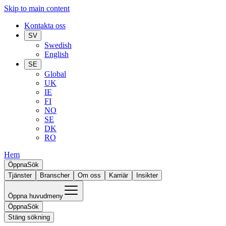
Skip to main content
Kontakta oss
SV
Swedish
English
SE
Global
UK
IE
FI
NO
SE
DK
RO
Hem
Öppna
Sök
Tjänster
Branscher
Om oss
Karriär
Insikter
Öppna huvudmeny
Öppna
Sök
Stäng sökning