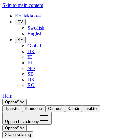
Skip to main content
Kontakta oss
SV
Swedish
English
SE
Global
UK
IE
FI
NO
SE
DK
RO
Hem
Öppna
Sök
Tjänster
Branscher
Om oss
Karriär
Insikter
Öppna huvudmeny
Öppna
Sök
Stäng sökning