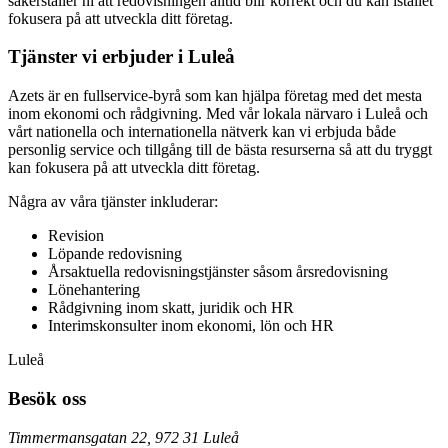
säkerställer ni att redovisningen alltid blir korrekt och du kan istället
fokusera på att utveckla ditt företag.
Tjänster vi erbjuder i Luleå
Azets är en fullservice-byrå som kan hjälpa företag med det mesta
inom ekonomi och rådgivning. Med vår lokala närvaro i Luleå och
vårt nationella och internationella nätverk kan vi erbjuda både
personlig service och tillgång till de bästa resurserna så att du tryggt
kan fokusera på att utveckla ditt företag.
Några av våra tjänster inkluderar:
Revision
Löpande redovisning
Årsaktuella redovisningstjänster såsom årsredovisning
Lönehantering
Rådgivning inom skatt, juridik och HR
Interimskonsulter inom ekonomi, lön och HR
Luleå
Besök oss
Timmermansgatan 22, 972 31 Luleå