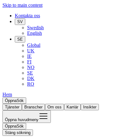
Skip to main content
Kontakta oss
SV
Swedish
English
SE
Global
UK
IE
FI
NO
SE
DK
RO
Hem
Öppna
Sök
Tjänster
Branscher
Om oss
Karriär
Insikter
Öppna huvudmeny
Öppna
Sök
Stäng sökning