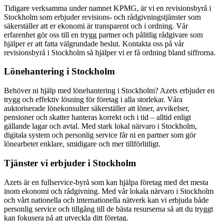
Tidigare verksamma under namnet KPMG, är vi en revisionsbyrå i
Stockholm som erbjuder revisions- och rådgivningstjänster som
säkerställer att er ekonomi är transparent och i ordning. Vår
erfarenhet gör oss till en trygg partner och pålitlig rådgivare som
hjälper er att fatta välgrundade beslut. Kontakta oss på vår
revisionsbyrå i Stockholm så hjälper vi er få ordning bland siffrorna.
Lönehantering i Stockholm
Behöver ni hjälp med lönehantering i Stockholm? Azets erbjuder en
trygg och effektiv lösning för företag i alla storlekar. Våra
auktoriserade lönekonsulter säkerställer att löner, avvikelser,
pensioner och skatter hanteras korrekt och i tid – alltid enligt
gällande lagar och avtal. Med stark lokal närvaro i Stockholm,
digitala system och personlig service får ni en partner som gör
lönearbetet enklare, smidigare och mer tillförlitligt.
Tjänster vi erbjuder i Stockholm
Azets är en fullservice-byrå som kan hjälpa företag med det mesta
inom ekonomi och rådgivning. Med vår lokala närvaro i Stockholm
och vårt nationella och internationella nätverk kan vi erbjuda både
personlig service och tillgång till de bästa resurserna så att du tryggt
kan fokusera på att utveckla ditt företag.