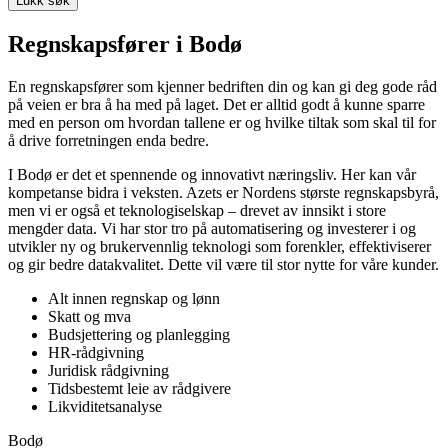
Lukk søk
Regnskapsfører i Bodø
En regnskapsfører som kjenner bedriften din og kan gi deg gode råd
på veien er bra å ha med på laget. Det er alltid godt å kunne sparre
med en person om hvordan tallene er og hvilke tiltak som skal til for
å drive forretningen enda bedre.
I Bodø er det et spennende og innovativt næringsliv. Her kan vår
kompetanse bidra i veksten. Azets er Nordens største regnskapsbyrå,
men vi er også et teknologiselskap – drevet av innsikt i store
mengder data. Vi har stor tro på automatisering og investerer i og
utvikler ny og brukervennlig teknologi som forenkler, effektiviserer
og gir bedre datakvalitet. Dette vil være til stor nytte for våre kunder.
Alt innen regnskap og lønn
Skatt og mva
Budsjettering og planlegging
HR-rådgivning
Juridisk rådgivning
Tidsbestemt leie av rådgivere
Likviditetsanalyse
Bodø