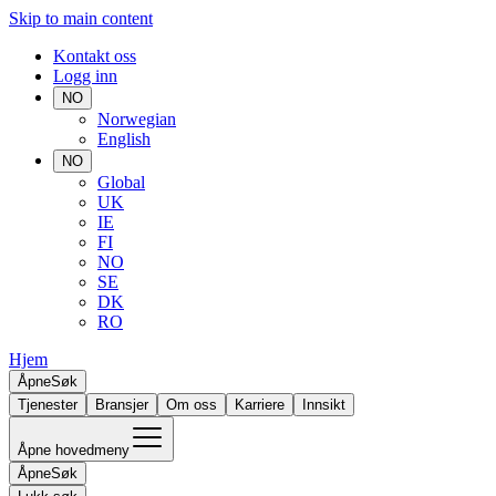
Skip to main content
Kontakt oss
Logg inn
NO
Norwegian
English
NO
Global
UK
IE
FI
NO
SE
DK
RO
Hjem
Åpne
Søk
Tjenester
Bransjer
Om oss
Karriere
Innsikt
Åpne hovedmeny
Åpne
Søk