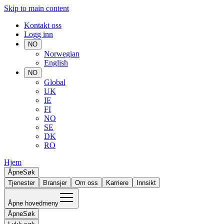
Skip to main content
Kontakt oss
Logg inn
NO
Norwegian
English
NO
Global
UK
IE
FI
NO
SE
DK
RO
Hjem
Åpne
Søk
Tjenester
Bransjer
Om oss
Karriere
Innsikt
Åpne hovedmeny
Åpne
Søk