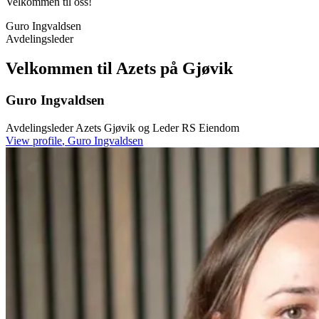
Velkommen til oss!
Guro Ingvaldsen
Avdelingsleder
Velkommen til Azets på Gjøvik
Guro Ingvaldsen
Avdelingsleder Azets Gjøvik og Leder RS Eiendom
View profile
,
Guro Ingvaldsen