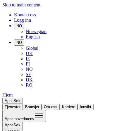
Skip to main content
Kontakt oss
Logg inn
NO
Norwegian
English
NO
Global
UK
IE
FI
NO
SE
DK
RO
Hjem
Åpne
Søk
Tjenester
Bransjer
Om oss
Karriere
Innsikt
Åpne hovedmeny
Åpne
Søk