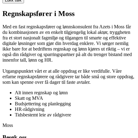
Lukk søk
Regnskapsfører i Moss
Med en fast regnskapsfører og lønnskonsulent fra Azets i Moss får
du kombinasjonen av en enkelt tilgjengelig lokal aktør, tryggheten
fra et stort nasjonalt fagmiljø og tilgangen til smarte og effektive
digitale løsninger som gjør din hverdag enklere. Vi sørger nemlig
ikke bare for at bedriftens regnskap og lønn kjøres ut riktig – vi er
også din rådgiver og sparringspartner på alt du trenger bistand med
innenfor tall, lønn og HR.
Utgangspunktet vårt er at alle oppdrag er like verdifulle. Våre
erfarne regnskapsførere og rådgivere tar både små og store oppdrag,
som kan spenne over få dager til faste avtaler.
Alt innen regnskap og lønn
Skatt og MVA
Budsjettering og planlegging
HR-rådgivning
Tidsbestemt leie av rådgivere
Moss
Besøk oss