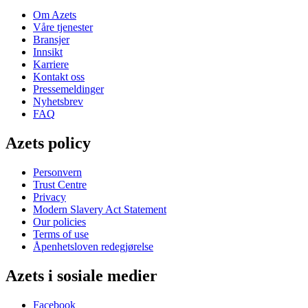
Om Azets
Våre tjenester
Bransjer
Innsikt
Karriere
Kontakt oss
Pressemeldinger
Nyhetsbrev
FAQ
Azets policy
Personvern
Trust Centre
Privacy
Modern Slavery Act Statement
Our policies
Terms of use
Åpenhetsloven redegjørelse
Azets i sosiale medier
Facebook