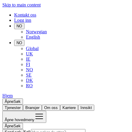
Skip to main content
Kontakt oss
Logg inn
NO
Norwegian
English
NO
Global
UK
IE
FI
NO
SE
DK
RO
Hjem
Åpne
Søk
Tjenester
Bransjer
Om oss
Karriere
Innsikt
Åpne hovedmeny
Åpne
Søk
Søk