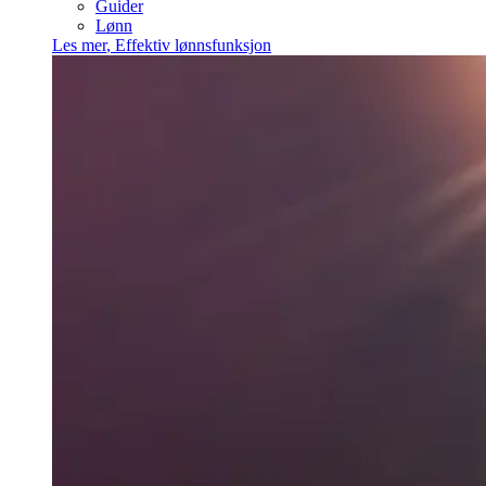
Guider
Lønn
Les mer
,
Effektiv lønnsfunksjon