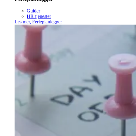
Guider
HR-tjenester
Les mer
,
Ferieplanlegger