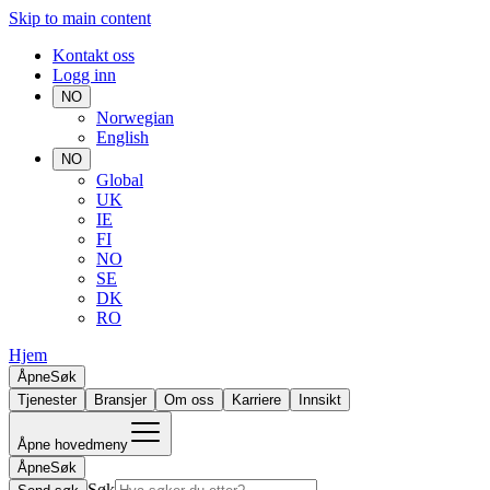
Skip to main content
Kontakt oss
Logg inn
NO
Norwegian
English
NO
Global
UK
IE
FI
NO
SE
DK
RO
Hjem
Åpne
Søk
Tjenester
Bransjer
Om oss
Karriere
Innsikt
Åpne hovedmeny
Åpne
Søk
Søk