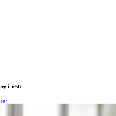
deg i høst?
høst?