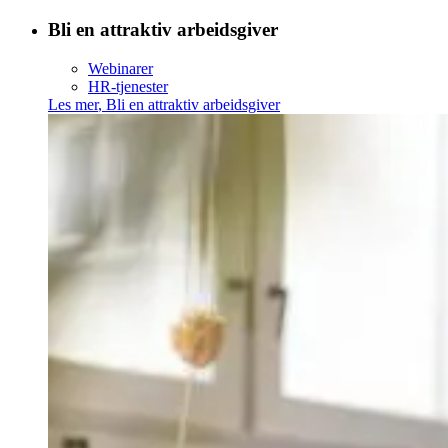
Bli en attraktiv arbeidsgiver
Webinarer
HR-tjenester
Les mer
,
Bli en attraktiv arbeidsgiver