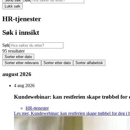
Send søk
Lukk søk
HR-tjenester
Søk i innsikt
Søk
95 resultater
Sorter etter dato
Sorter etter relevans
Sorter etter dato
Sorter alfabetisk
august 2026
4 aug 2026
Kundewebinar: kan restferien skape trøbbel for 
HR-tjenester
Les mer
,
Kundewebinar: kan restferien skape trøbbel for deg i 