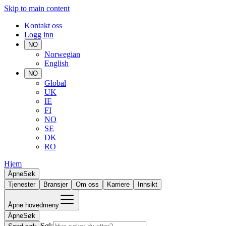
Skip to main content
Kontakt oss
Logg inn
NO
Norwegian
English
NO
Global
UK
IE
FI
NO
SE
DK
RO
Hjem
Åpne
Søk
Tjenester
Bransjer
Om oss
Karriere
Innsikt
Åpne hovedmeny
Åpne
Søk
Søk