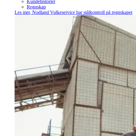
Kundehistorier
Regnskap
Les mer
,
Nodland Vulkeservice har stålkontroll på regnskapet