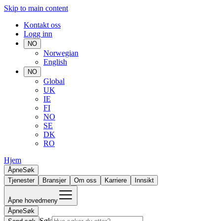
Skip to main content
Kontakt oss
Logg inn
NO
Norwegian
English
NO
Global
UK
IE
FI
NO
SE
DK
RO
Hjem
Åpne
Søk
Tjenester
Bransjer
Om oss
Karriere
Innsikt
Åpne hovedmeny
Åpne
Søk
Søk