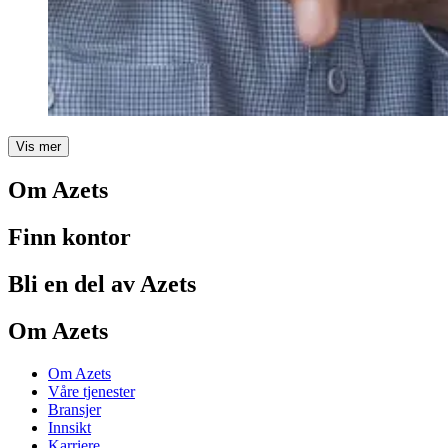
Vis mer
Om Azets
Finn kontor
Bli en del av Azets
Om Azets
Om Azets
Våre tjenester
Bransjer
Innsikt
Karriere