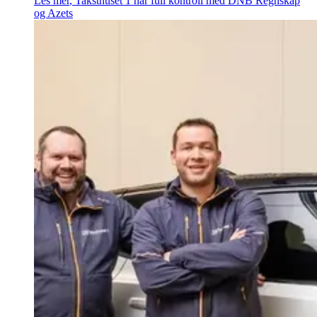
Les mer
,
Taksthuset 1 har full kontroll med DNB Regnskap
og Azets